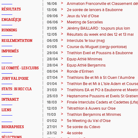
>
16/06
Animation Franconville et Classement déf
>
RÉSULTATS
13/06
2e soirée de lancers à Eaubonne
>
09/06
Jeux du Val d'Oise
ENGAGÉ(E)S
>
06/06
Meeting de Sarcelles
>
31/05
Jérémy BAILLARD : toujours plus loin
RUNNING
>
12/05
Résultats du week end des 12 et 13 mai
>
06/05
Interclubs 1e tour (maj)
REGLEMENTATION
>
01/05
Course du Muguet (cergy-pontoise)
IMPRIMÉS
>
29/04
Triathlon Eveil et Poussins à Eaubonne
>
28/04
Equip Athlé Minimes
>
28/04
Equip Athlé Benjamins
LE COMITÉ - LES CLUBS
>
08/04
Ronde d'Enhien
>
07/04
Triathlons Be et Mi à St Ouen l'Aumône
JURY VAL D'OISE
>
01/04
Triathlon Be et Mi à L'Isle Adam et Cours
>
STATS : BI REC CLA
31/03
Triathlons EA et PO à Eaubonne et Meeti
>
25/03
Heptamome Poussins et Eveils St Gratien
INTRANET
>
18/03
Finale Interclubs Cadets et Cadettes (Lifa)
>
12/03
Tétrathlon à Auvers sur Oise
LIENS
>
11/03
Triathlon Benjamins et Minimes
>
01/02
5e Meeting du Val d'Oise
>
27/01
5e soirée du Cdavo
BIOGRAPHIES
>
23/12
4e soirée
SÉLECTIONS