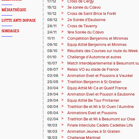
>
17/12
Cross de Cergy
>
15/12
3e soirée du Cdavo
MÉDIATHÈQUE
>
10/12
Cross de Saint Brice la Forêt
>
08/12
2e Soirée d'Eaubonne
LUTTE ANTI-DOPAGE
>
26/11
Cross de Taverny
SONDAGES
>
24/11
1ère Soirée du Cdavo
>
11/11
Compétition Benjamins et Minimes
>
09/10
Equip Athlé Benjamins et Minimes
>
08/10
Résultats des Courses sur route du Week
>
01/10
Challenge d'Automne et autres
>
10/07
Match Interdépartemental à Beaumont su
>
09/07
Relais VO au stade de France
>
03/06
Animation Eveil et Poussins à Vauréal
>
25/05
Triathlon Benjamin à St Gratien
>
30/04
Equip Athlé Mi Ca et Qualif France
>
29/04
Animation Eveil et Poussin à Eaubonne
>
29/04
Equip Athlé Be Tour Printanier
>
08/04
Triathlon Be et Mi à St Ouen l'Aumône
>
05/04
Animations Eveil et Poussins
>
02/04
Triathlon Be et Mi à Beaumont sur Oise
>
19/03
Finale Interclubs Cadets Cadettes Lifa
>
18/03
Animation Jeunes à St Gratien
>
18/03
Challenge Martinet