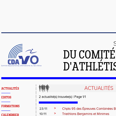
DU COMIT
D'ATHLÉTI
ACTUALITÉS
ACTUALITÉS
2 actualité(s) trouvée(s) | Page 1/1
EDITOS
FORMATIONS
>
23/11
Chpts 95 des Épreuves Combinées B
>
10/11
Triathlons Benjamins et Minimes
CALENDRIER