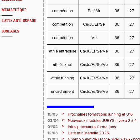
MÉDIATHÈQUE
compétition
Be / Mi
36
27
LUTTE ANTI-DOPAGE
compétition
Ca/Ju/Es/Se
36
27
SONDAGES
compétition
Ve
36
27
athlé entreprise
Ca/Ju/Es/Se/Ve
36
27
athlé santé
Ca/Ju/Es/Se/Ve
36
27
athlé running
Ca/Ju/Es/Se/Ve
36
27
encadrement
Ca/Ju/Es/Se/Ve
36
27
>
15/05
Prochaines formations running et U16
>
03/04
Nouveaux modules JURYS niveau 2 à 4
>
01/04
Infos prochaines formations
>
12/03
Liste ministérielle 2026
>
12/03
Championnat de France hiver 2026 - po