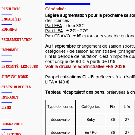
Généralités
RÉSULTATS
Légère augmentation pour la prochaine sais
ENGAGÉ(E)S
des licences :
Part FFA
: idem 36€
RUNNING
Part LIFA
:
+ 2€ =
27€
Part CDAVO
:
+ 1€
et toujours variable en fon
REGLEMENTATION
Au 1 septembre
changement de saison sportive
IMPRIMÉS
catégories / de saison administrative (chang
Fini la période de mutation, c'est n'importe qu
coût unique de 80 € à partir de U16
Voir la circulaire administrative FFA 2026
LE COMITÉ - LES CLUBS
Rappel
cotisations CLUB
, prélevées à la
ré-aff
JURY VAL D'OISE
LIFA = 140 €
STATS : BI REC CLA
Tableau récapitulatif des parts
, prélevées à
ch
INTRANET
Type de licence
Catégories
Ffa
Lifa
LIENS
découverte
Baby
36
27
BIOGRAPHIES
découverte
Ea / Po
36
27
SÉLECTIONS