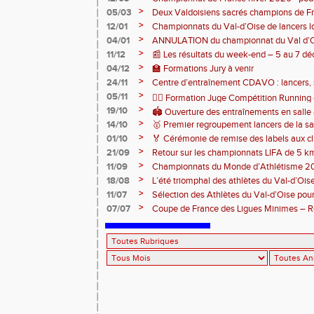
>
05/03
Deux Valdoisiens sacrés champions de F
Bourges 🥇
>
12/01
Championnats du Val-d’Oise de lancers l
au stade des Maradas
>
04/01
ANNULATION du championnat du Val d’O
>
11/12
📰 Les résultats du week-end – 5 au 7 
>
04/12
🏫 Formations Jury à venir
>
24/11
Centre d’entraînement CDAVO : lancers, 
>
05/11
🏃‍♂️ Formation Juge Compétition Runnin
>
19/10
🏟️ Ouverture des entraînements en salle
>
14/10
🥇 Premier regroupement lancers de la sa
>
01/10
🏅 Cérémonie de remise des labels aux cl
>
21/09
Retour sur les championnats LIFA de 5 k
>
11/09
Championnats du Monde d’Athlétisme 2
>
18/08
L’été triomphal des athlètes du Val-d’Oise
>
11/07
Sélection des Athlètes du Val-d’Oise po
d'Europe U23
>
07/07
Coupe de France des Ligues Minimes – Ren
!