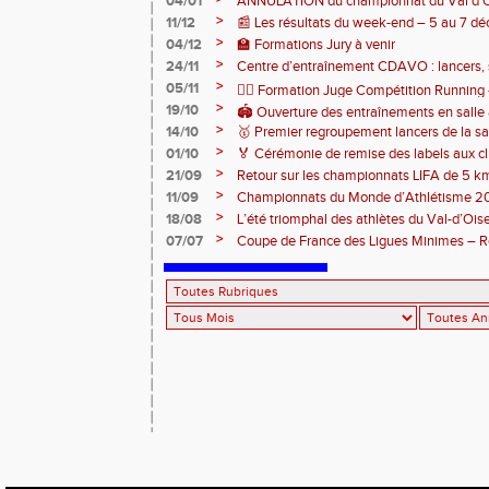
04/01
ANNULATION du championnat du Val d’O
>
11/12
📰 Les résultats du week-end – 5 au 7 
>
04/12
🏫 Formations Jury à venir
>
24/11
Centre d’entraînement CDAVO : lancers, 
>
05/11
🏃‍♂️ Formation Juge Compétition Runnin
>
19/10
🏟️ Ouverture des entraînements en salle
>
14/10
🥇 Premier regroupement lancers de la sa
>
01/10
🏅 Cérémonie de remise des labels aux cl
>
21/09
Retour sur les championnats LIFA de 5 k
>
11/09
Championnats du Monde d’Athlétisme 2
>
18/08
L’été triomphal des athlètes du Val-d’Oise
>
07/07
Coupe de France des Ligues Minimes – Ren
!