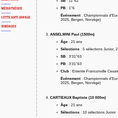
SB
: 11''62
PB
: 1''6
MÉDIATHÈQUE
Événement
: Championnats d'Euro
LUTTE ANTI-DOPAGE
2025, Bergen, Norvège)
SONDAGES
ANSELMINI Paul (1500m)
Âge
: 21 ans
Sélections
: 5 sélections Junior, 
SB
: 3'31''63
PB
: 3'31''63
Club
: Entente Franconville Cesa
Événement
: Championnats d'Euro
2025, Bergen, Norvège)
CARTIEAUX Baptiste (10 000m)
Âge
: 21 ans
Sélections
: 10 sélections Junior