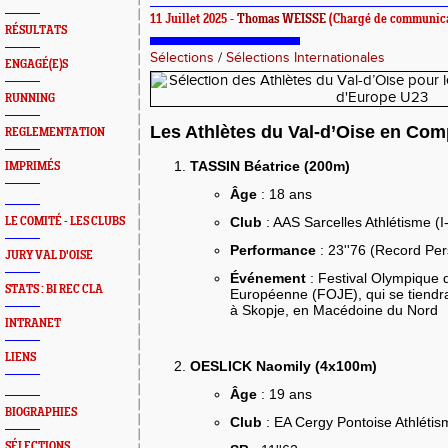
11 Juillet 2025 -
Thomas WEISSE
(Chargé de communica
RÉSULTATS
Sélections
/
Sélections Internationales
ENGAGÉ(E)S
RUNNING
Les Athlètes du Val-d’Oise en Com
REGLEMENTATION
TASSIN Béatrice (200m)
IMPRIMÉS
Âge
: 18 ans
Club
: AAS Sarcelles Athlétisme (I
LE COMITÉ - LES CLUBS
Performance
: 23''76 (Record Per
JURY VAL D'OISE
Événement
: Festival Olympique 
STATS : BI REC CLA
Européenne (FOJE), qui se tiendra
à Skopje, en Macédoine du Nord
INTRANET
LIENS
OESLICK Naomily (4x100m)
Âge
: 19 ans
BIOGRAPHIES
Club
: EA Cergy Pontoise Athlétis
SÉLECTIONS