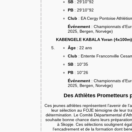
SB
: 29'10''92
PB
: 29'10''92
Club
: EA Cergy Pontoise Athlétis
Événement
: Championnats d'Euro
2025, Bergen, Norvège)
KABENGELE KABALA Yoran (4x100m)
Âge
: 22 ans
Club
: Entente Franconville Cesa
SB
: 10''35
PB
: 10''26
Événement
: Championnats d'Euro
2025, Bergen, Norvège)
Des Athlètes Prometteurs p
Ces jeunes athlètes représentent l’avenir de l’a
leur sélection au FOJE témoigne de leur tra
détermination. Le Comité Départemental d'Athl
souhaite bonne chance dans leurs préparations
à Skopje. Ces sélections soulignent éga
l'encadrement et de la formation dont béné