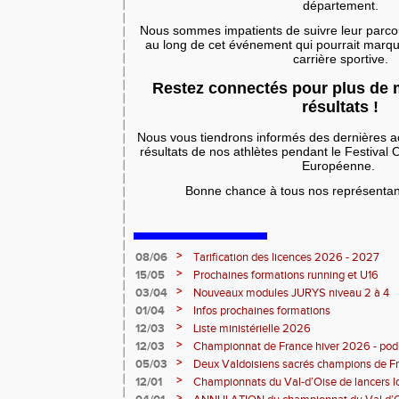
département.
Nous sommes impatients de suivre leur parcour
au long de cet événement qui pourrait marqu
carrière sportive.
Restez connectés pour plus de m
résultats !
Nous vous tiendrons informés des dernières ac
résultats de nos athlètes pendant le Festival
Européenne.
Bonne chance à tous nos représentant
>
08/06
Tarification des licences 2026 - 2027
>
15/05
Prochaines formations running et U16
>
03/04
Nouveaux modules JURYS niveau 2 à 4
>
01/04
Infos prochaines formations
>
12/03
Liste ministérielle 2026
>
12/03
Championnat de France hiver 2026 - po
>
05/03
Deux Valdoisiens sacrés champions de F
Bourges 🥇
>
12/01
Championnats du Val-d’Oise de lancers l
au stade des Maradas
>