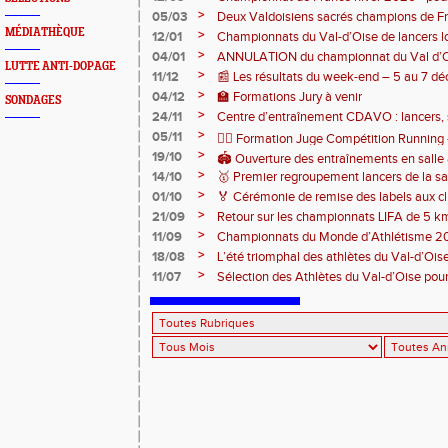
>
05/03
Deux Valdoisiens sacrés champions de F
Bourges 🥇
MÉDIATHÈQUE
>
12/01
Championnats du Val-d’Oise de lancers l
au stade des Maradas
>
04/01
ANNULATION du championnat du Val d’O
LUTTE ANTI-DOPAGE
>
11/12
📰 Les résultats du week-end – 5 au 7 
>
04/12
🏫 Formations Jury à venir
SONDAGES
>
24/11
Centre d’entraînement CDAVO : lancers, 
>
05/11
🏃‍♂️ Formation Juge Compétition Runnin
>
19/10
🏟️ Ouverture des entraînements en salle
>
14/10
🥇 Premier regroupement lancers de la sa
>
01/10
🏅 Cérémonie de remise des labels aux cl
>
21/09
Retour sur les championnats LIFA de 5 k
>
11/09
Championnats du Monde d’Athlétisme 2
>
18/08
L’été triomphal des athlètes du Val-d’Oise
>
11/07
Sélection des Athlètes du Val-d’Oise po
d'Europe U23