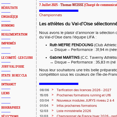
7 Juillet 2025 -
Thomas WEISSE
(Chargé de communicat
RÉSULTATS
Championnats
ENGAGÉ(E)S
Les athlètes du Val-d’Oise sélectionn
RUNNING
Nous avons le plaisir d’annoncer la sélection 
REGLEMENTATION
du Val-d’Oise dans l’équipe LIFA :
IMPRIMÉS
Ruth MEFRE FENDOUNG
(Club Athletic
→ Disque – Performance : 31,94 m (née 
Gabriel MARTINS
(C.C. Taverny Athlétis
LE COMITÉ - LES CLUBS
→ Disque – Performance : 35,83 m (né 
JURY VAL D'OISE
Nous leur souhaitons une très belle préparatio
compétition sous les couleurs de l’Île-de-Franc
STATS : BI REC CLA
INTRANET
>
08/06
Tarification des licences 2026 - 2027
LIENS
>
15/05
Prochaines formations running et U16
>
03/04
Nouveaux modules JURYS niveau 2 à 4
>
01/04
Infos prochaines formations
BIOGRAPHIES
>
12/03
Liste ministérielle 2026
>
12/03
Championnat de France hiver 2026 - po
SÉLECTIONS