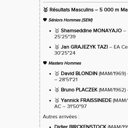
🥇
Résultats Masculins – 5 000 m Ma
🧡
Séniors Hommes (SEM)
🥇
Shamseddine MONAYAJO
– 
25'25"39
🥈
Jan GRAJEZYK TAZI
– EA Cer
30'25"24
🧡
Masters Hommes
🥇
David BLONDIN
(MAM/1969) –
– 28'51"21
🥈
Bruno PLACZEK
(MAM/1962) 
🥉
Yannick FRAISSINEDE
(MAM/1
AC – 31'50"97
Autres arrivées :
Didier BIRCKENSTOCK
(MAM/195