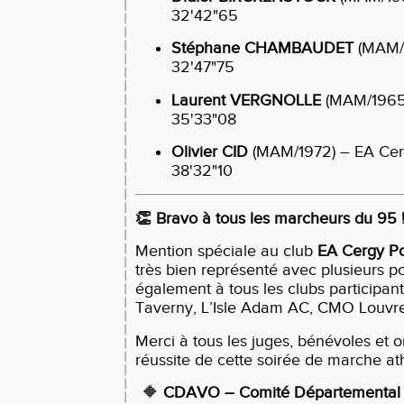
32'42"65
Stéphane CHAMBAUDET
(MAM/
32'47"75
Laurent VERGNOLLE
(MAM/1965
35'33"08
Olivier CID
(MAM/1972) – EA Cer
38'32"10
👏
Bravo à tous les marcheurs du 95 
Mention spéciale au club
EA Cergy Po
très bien représenté avec plusieurs po
également à tous les clubs participa
Taverny, L’Isle Adam AC, CMO Louvr
Merci à tous les juges, bénévoles et o
réussite de cette soirée de marche ath
🔶
CDAVO – Comité Départemental d