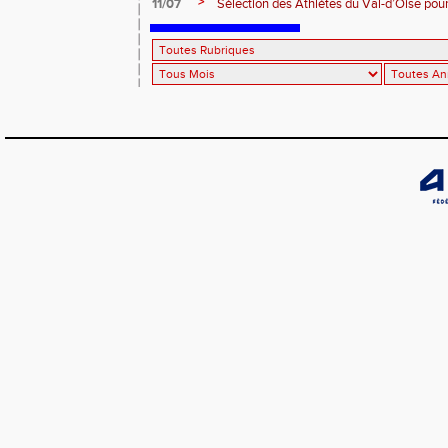
>
11/07
Sélection des Athlètes du Val-d’Oise po
d'Europe U23