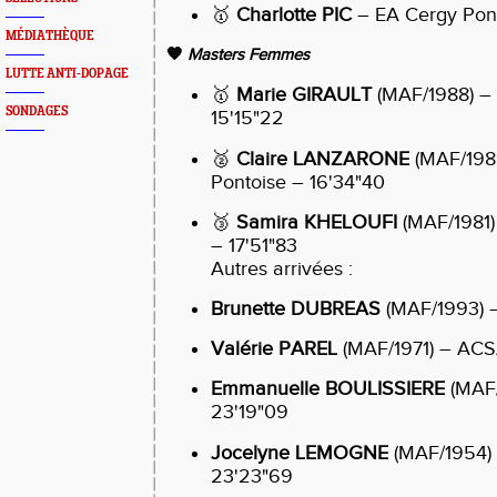
🥇
Charlotte PIC
– EA Cergy Pont
MÉDIATHÈQUE
🧡
Masters Femmes
LUTTE ANTI-DOPAGE
🥇
Marie GIRAULT
(MAF/1988) – 
SONDAGES
15'15"22
🥈
Claire LANZARONE
(MAF/198
Pontoise – 16'34"40
🥉
Samira KHELOUFI
(MAF/1981)
– 17'51"83
Autres arrivées :
Brunette DUBREAS
(MAF/1993) 
Valérie PAREL
(MAF/1971) – ACS
Emmanuelle BOULISSIERE
(MAF
23'19"09
Jocelyne LEMOGNE
(MAF/1954)
23'23"69