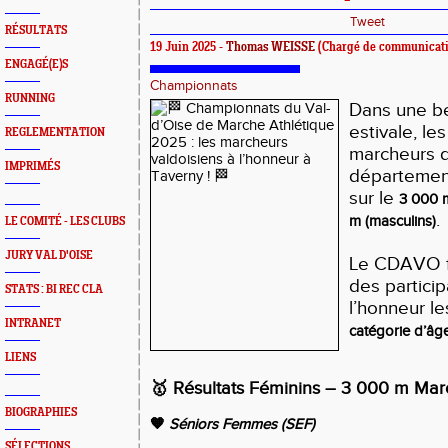
Tweet
RÉSULTATS
19 Juin 2025 -
Thomas WEISSE
(Chargé de communicati
ENGAGÉ(E)S
Championnats
RUNNING
Dans une b
estivale, l
REGLEMENTATION
marcheurs d
IMPRIMÉS
département
sur le
3 000 m
.
m (masculins)
LE COMITÉ - LES CLUBS
JURY VAL D'OISE
Le CDAVO fé
des particip
STATS : BI REC CLA
l’honneur l
INTRANET
catégorie d’âg
LIENS
🥇
Résultats Féminins – 3 000 m Ma
BIOGRAPHIES
🧡
Séniors Femmes (SEF)
SÉLECTIONS