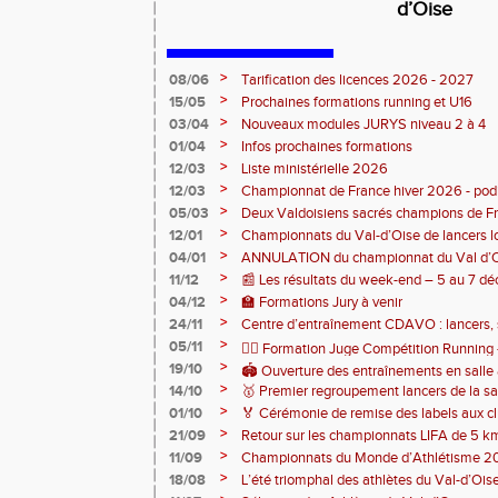
d’Oise
>
08/06
Tarification des licences 2026 - 2027
>
15/05
Prochaines formations running et U16
>
03/04
Nouveaux modules JURYS niveau 2 à 4
>
01/04
Infos prochaines formations
>
12/03
Liste ministérielle 2026
>
12/03
Championnat de France hiver 2026 - po
>
05/03
Deux Valdoisiens sacrés champions de F
Bourges 🥇
>
12/01
Championnats du Val-d’Oise de lancers l
au stade des Maradas
>
04/01
ANNULATION du championnat du Val d’O
>
11/12
📰 Les résultats du week-end – 5 au 7 
>
04/12
🏫 Formations Jury à venir
>
24/11
Centre d’entraînement CDAVO : lancers, 
>
05/11
🏃‍♂️ Formation Juge Compétition Runnin
>
19/10
🏟️ Ouverture des entraînements en salle
>
14/10
🥇 Premier regroupement lancers de la sa
>
01/10
🏅 Cérémonie de remise des labels aux cl
>
21/09
Retour sur les championnats LIFA de 5 k
>
11/09
Championnats du Monde d’Athlétisme 2
>
18/08
L’été triomphal des athlètes du Val-d’Oise