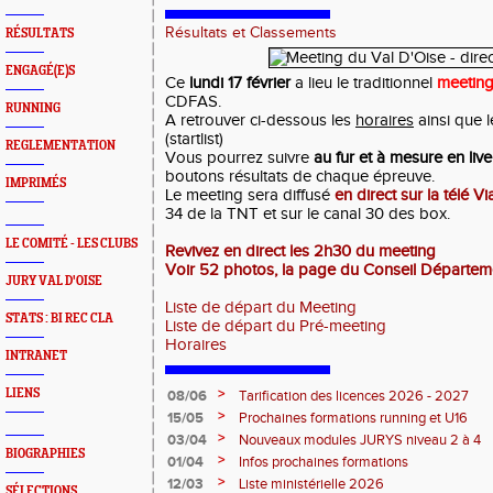
Résultats et Classements
RÉSULTATS
ENGAGÉ(E)S
Ce
lundi 17 février
a lieu le traditionnel
meeting
CDFAS.
RUNNING
A retrouver ci-dessous les
horaires
ainsi que 
(startlist)
REGLEMENTATION
Vous pourrez suivre
au fur et à mesure en live
boutons résultats de chaque épreuve.
IMPRIMÉS
Le meeting sera diffusé
en direct sur la télé V
34 de la TNT et sur le canal 30 des box.
LE COMITÉ - LES CLUBS
Revivez en direct les 2h30 du meeting
Voir 52 photos, la page du Conseil Départeme
JURY VAL D'OISE
Liste de départ du Meeting
STATS : BI REC CLA
Liste de départ du Pré-meeting
Horaires
INTRANET
>
LIENS
08/06
Tarification des licences 2026 - 2027
>
15/05
Prochaines formations running et U16
>
03/04
Nouveaux modules JURYS niveau 2 à 4
BIOGRAPHIES
>
01/04
Infos prochaines formations
>
12/03
Liste ministérielle 2026
SÉLECTIONS