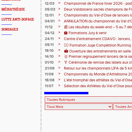
>
12/03
Championnat de France hiver 2026 - po
>
05/03
Deux Valdoisiens sacrés champions de F
MÉDIATHÈQUE
Bourges 🥇
>
12/01
Championnats du Val-d’Oise de lancers l
LUTTE ANTI-DOPAGE
au stade des Maradas
>
04/01
ANNULATION du championnat du Val d’O
>
11/12
📰 Les résultats du week-end – 5 au 7 
SONDAGES
>
04/12
🏫 Formations Jury à venir
>
24/11
Centre d’entraînement CDAVO : lancers, 
>
05/11
🏃‍♂️ Formation Juge Compétition Runnin
>
19/10
🏟️ Ouverture des entraînements en salle
>
14/10
🥇 Premier regroupement lancers de la sa
>
01/10
🏅 Cérémonie de remise des labels aux cl
>
21/09
Retour sur les championnats LIFA de 5 k
>
11/09
Championnats du Monde d’Athlétisme 2
>
18/08
L’été triomphal des athlètes du Val-d’Oise
>
11/07
Sélection des Athlètes du Val-d’Oise po
d'Europe U23