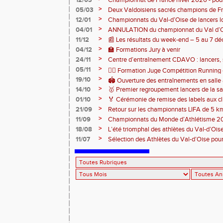
12/03
Championnat de France hiver 2026 - po
>
05/03
Deux Valdoisiens sacrés champions de F
Bourges 🥇
>
12/01
Championnats du Val-d’Oise de lancers l
au stade des Maradas
>
04/01
ANNULATION du championnat du Val d’O
>
11/12
📰 Les résultats du week-end – 5 au 7 
>
04/12
🏫 Formations Jury à venir
>
24/11
Centre d’entraînement CDAVO : lancers, 
>
05/11
🏃‍♂️ Formation Juge Compétition Runnin
>
19/10
🏟️ Ouverture des entraînements en salle
>
14/10
🥇 Premier regroupement lancers de la sa
>
01/10
🏅 Cérémonie de remise des labels aux cl
>
21/09
Retour sur les championnats LIFA de 5 k
>
11/09
Championnats du Monde d’Athlétisme 2
>
18/08
L’été triomphal des athlètes du Val-d’Oise
>
11/07
Sélection des Athlètes du Val-d’Oise po
d'Europe U23