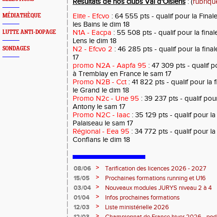
Résultats de nos clubs Val d'Oisiens
: (
rubriqu
Elite - Efcvo
: 64 555 pts - qualif pour la Finale
MÉDIATHÈQUE
les Bains le dim 18
N1A - Eacpa
: 55 508 pts - qualif pour la fina
LUTTE ANTI-DOPAGE
Lens le dim 18
N2 - Efcvo 2
: 46 285 pts - qualif pour la fina
SONDAGES
17
promo N2A - Aapfa 95
: 47 309 pts - qualif 
à Tremblay en France le sam 17
Promo N2B - Cct
: 41 822 pts - qualif pour la
le Grand le dim 18
Promo N2c - Une 95
: 39 237 pts - qualif pou
Antony le sam 17
Promo N2C - Iaac
: 35 129 pts - qualif pour l
Palaiseau le sam 17
Régional - Eea 95
: 34 772 pts - qualif pour la
Conflans le dim 18
>
08/06
Tarification des licences 2026 - 2027
>
15/05
Prochaines formations running et U16
>
03/04
Nouveaux modules JURYS niveau 2 à 4
>
01/04
Infos prochaines formations
>
12/03
Liste ministérielle 2026
>