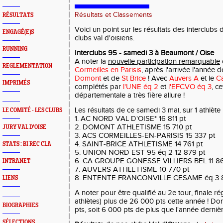
Résultats et Classements
RÉSULTATS
Voici un point sur les résultats des interclub
ENGAGÉ(E)S
clubs val d'oisiens.
RUNNING
Interclubs 95 - samedi 3 à Beaumont / Oise
A noter la
nouvelle participation remarquable
REGLEMENTATION
Cormeilles en Parisis
, après l'arrivée l'année 
Domont
et de
St Brice
! Avec
Auvers A
et le
Ca
IMPRIMÉS
complétés par
l'UNE éq 2
et
l'EFCVO éq 3
, c
départementale a très fière allure !
Les résultats de ce samedi 3 mai, sur 1 athlète
LE COMITÉ - LES CLUBS
1. AC NORD VAL D'OISE* 16 811 pt
2. DOMONT ATHLETISME 15 710 pt
JURY VAL D'OISE
3. ACS CORMEILLES-EN-PARISIS 15 337 pt
4. SAINT-BRICE ATHLETISME 14 761 pt
STATS : BI REC CLA
5. UNION NORD EST 95 éq 2 12 879 pt
6. CA GROUPE GONESSE VILLIERS BEL 11 8
INTRANET
7. AUVERS ATHLETISME 10 770 pt
8. ENTENTE FRANCONVILLE CESAME éq 3 8
LIENS
A noter pour être qualifié au 2e tour, finale régio
athlètes) plus de 26 000 pts cette année ! Do
BIOGRAPHIES
pts, soit 6 000 pts de plus que l'année dernièr
SÉLECTIONS