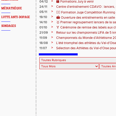
>
04/12
🏫 Formations Jury à venir
>
24/11
Centre d’entraînement CDAVO : lancers, 
MÉDIATHÈQUE
>
05/11
🏃‍♂️ Formation Juge Compétition Runnin
>
19/10
LUTTE ANTI-DOPAGE
🏟️ Ouverture des entraînements en salle
>
14/10
🥇 Premier regroupement lancers de la sa
SONDAGES
>
01/10
🏅 Cérémonie de remise des labels aux cl
>
21/09
Retour sur les championnats LIFA de 5 k
>
11/09
Championnats du Monde d’Athlétisme 2
>
18/08
L’été triomphal des athlètes du Val-d’Oise
>
11/07
Sélection des Athlètes du Val-d’Oise po
d'Europe U23