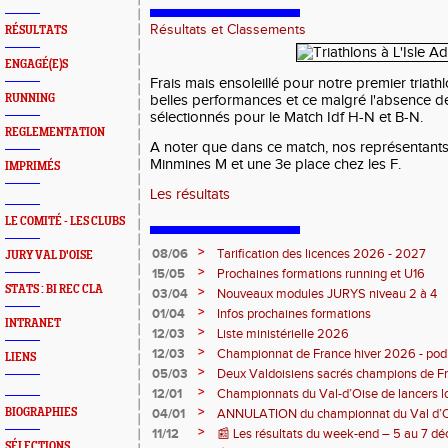
Résultats et Classements
RÉSULTATS
ENGAGÉ(E)S
Frais mais ensoleillé pour notre premier triathl
RUNNING
belles performances et ce malgré l'absence de
sélectionnés pour le Match Idf H-N et B-N.
REGLEMENTATION
A noter que dans ce match, nos représentants on
Minmines M et une 3e place chez les F.
IMPRIMÉS
Les résultats
LE COMITÉ - LES CLUBS
>
08/06
Tarification des licences 2026 - 2027
JURY VAL D'OISE
>
15/05
Prochaines formations running et U16
STATS : BI REC CLA
>
03/04
Nouveaux modules JURYS niveau 2 à 4
>
01/04
Infos prochaines formations
INTRANET
>
12/03
Liste ministérielle 2026
>
12/03
Championnat de France hiver 2026 - po
LIENS
>
05/03
Deux Valdoisiens sacrés champions de F
Bourges 🥇
>
12/01
Championnats du Val-d’Oise de lancers l
au stade des Maradas
>
BIOGRAPHIES
04/01
ANNULATION du championnat du Val d’O
>
11/12
📰 Les résultats du week-end – 5 au 7 
SÉLECTIONS