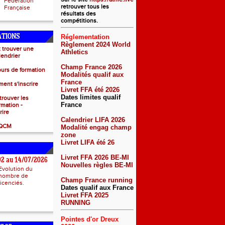
Fédération
retrouver tous les
Française
résultats des
compétitions.
ATIONS
Réglementation
Règlement 2024 World
 trouver une
Athletics
lendrier
Champ France 2026
ours de formation
Modalités qualif aux
France
nt s'inscrire
Livret FFA été 2026
Dates limites qualif
rouver les
France
rmation -
rire
Calendrier LIFA 2026
 QCM
Modalité engag champ
zone
Livret LIFA été 26
Livret FFA 2026 BE-MI
092 au 14/07/2026
Nouvelles règles BE-MI
Evolution du
nombre de
Champ France running
licenciés.
Dates qualif aux France
Livret FFA 2025
RUNNING
Pointes d'or Dreux