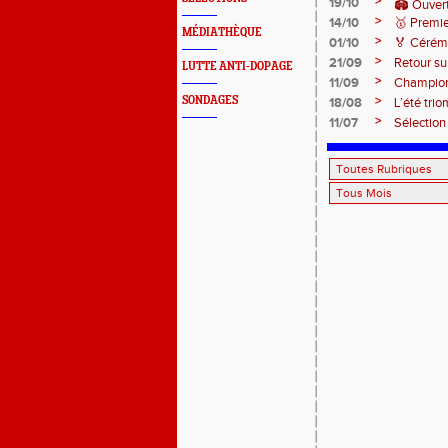
>
19/10
🏟️ Ouver
>
14/10
🥇 Premie
MÉDIATHÈQUE
>
01/10
🏅 Cérémo
>
21/09
Retour su
LUTTE ANTI-DOPAGE
>
11/09
Champion
>
SONDAGES
18/08
L’été tri
>
11/07
Sélection
d'Europe