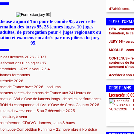
d'Athlétisme.
ieuse aujourd’hui pour le comité 95, avec cette
TUTO - FORM
rmation des jurys 95, 25 jeunes juges, 10 juges
OFA - comment
dultes, de prorogation pour 4 juges régionaux ou
formation, le ca
ation et examens encadrés par nos piliers du jury
JURY 95 - parc
95.
MODULE - comme
ion des licences 2026 - 2027
CONTENUS - ret
contenus de fo
s formations running et U16
comment s'insc
 modules JURYS niveau 2 à 4
chaines formations
Accéder à son
istérielle 2026
nat de France hiver 2026 - podiums
GROS PLANS
oisiens sacrés champions de France aux 24 Heures de
Licenciés : 6 
🥇
ats du Val-d’Oise de lancers longs : de belles performances
 des Maradas
ON du championnat du Val d’Oise de Cross-Country 2026
sultats du week-end – 5 au 7 décembre 2025
ions Jury à venir
entraînement CDAVO : lancers, sauts & haies
mation Juge Compétition Running – 22 novembre à Pontoise