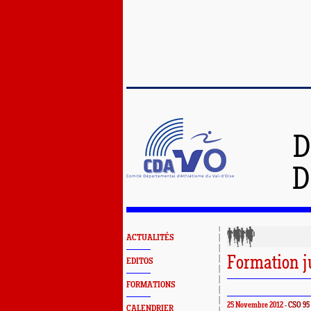
D
D
ACTUALITÉS
Formation j
EDITOS
FORMATIONS
25 Novembre 2012 -
CSO 95
CALENDRIER