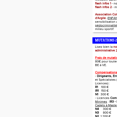
flash infos 1
- n
flash infos 2
- m
Association Co
d'Argile
-
ENFA
sensibilisation
pédocriminalité
milieu sportif.
MUTATIONS 2
Lisez bien la
no
administrative
Frais de mutati
80€ pour toutes
BE à VE.
Compensations 
-
Dirigeants, Ent
et Spécialistes
Licences) :
R1
100 €
IR1
150 €
N1
300 €
- Licences
Comp
Minimes
:
IR3 - 
Cadets à Maste
N4
300 €
N3
800 €
N2
1 200 €