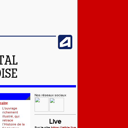
TAL
OISE
Nos réseaux sociaux
naire
L'ouvrage
richement
illustré, qui
Live
retrace
l’Histoire de la
Sur le site
https://athle.live