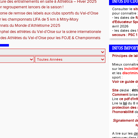
ture des entraînements en salle à Athlética – Hiver 2025
INFOS DU CDO
r regroupement lancers de la saison !
Consulter le
si
nie de remise des labels aux clubs sportifs du Val-d’Oise
pour connaître 
- les dates de
f
r les championnats LIFA de 5 km à Mitry-Mory
d'Educateur Sp
nats du Monde d’Athlétisme 2025
avril 2026
- les dates des
omphal des athlètes du Val-d’Oise sur la scène internationale
secours : PSC 1
 des Athlètes du Val-d’Oise pour les FOJE & Championnats
 U23
INFOS IMPOR
Principes de laï
Mieux connaître
sur les
incivilit
et les
discrimin
sport :
Voir ce guide de
Site
dédié :
éth
Comment
briser
Lire
ce pdf d'inf
Lire la
loi
du 8 m
protection des 
l'honorabilité
da
Signalement de
s
A lire sur les
dé
retrouver dans l