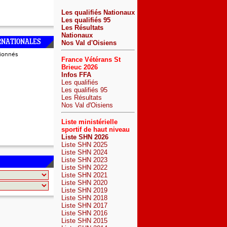
Les qualifiés Nationaux
Les qualifiés 95
Les Résultats
Nationaux
RNATIONALES
Nos Val d'Oisiens
tionnés
France Vétérans St
Brieuc 2026
Infos FFA
Les qualifiés
Les qualifiés 95
Les Résultats
Nos Val d'Oisiens
Liste ministérielle
sportif de haut niveau
Liste SHN 2026
Liste SHN 2025
Liste SHN 2024
Liste SHN 2023
Liste SHN 2022
Liste SHN 2021
Liste SHN 2020
Liste SHN 2019
Liste SHN 2018
Liste SHN 2017
Liste SHN 2016
Liste SHN 2015