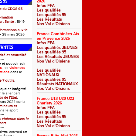
2026
S 95
Infos FFA
te du CDOS 95
Les qualifiés
:
Les qualifiés 95
ormation
Les Résultats
ort Santé
: 18-19
Nos Val d'Oisiens
formations aux 1e
France Combinées Aix
- 28 mars 2026
en Provence 2026
Infos FFA
Les qualifiés JEUNES
TANTES
Les qualifiés 95
cité et neutralité
Les Résultats JEUNES
----
Nos Val d'Oisiens
 et pouvoir agir
és
, les
violences
Les qualifiés
ations
dans le
NATIONAUX
Les qualifiés 95
 7 outils
.
Résultats NATIONAUX
----
Nos Val d'Oisiens
ique
et
intégrité
 le silence ?
os de l'Etat
.
France U18-U20-U23
ars 2024 sur la
Charlety 2026
mineurs et
Infos FFA
ns le sport
Les qualifiés
----
Les qualifiés 95
 violence dans le
Les Résultats
port
.
Nos Val d'Oisiens
----
rives
pouvant se
e Sport :
France Elite Albi 2026