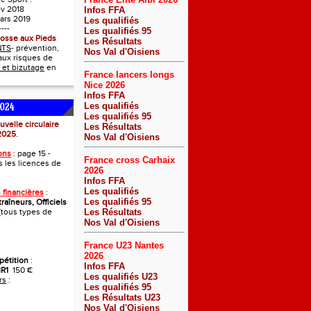
ov 2018
Infos FFA
ars 2019
Les qualifiés
----
Les qualifiés 95
losse aux Pieds
Les Résultats
NTS
- prévention,
Nos Val d'Oisiens
 aux risques de
 et bizutage
en
France lancers longs
Nice 2026
Infos FFA
Les qualifiés
024
Les qualifiés 95
uvelle circulaire
Les Résultats
 2025
.
Nos Val d'Oisiens
ons
: page 15 -
France cross Carhaix
 les licences de
2026
Infos FFA
Les qualifiés
financières
:
Les qualifiés 95
raîneurs, Officiels
 (tous types de
Les Résultats
Nos Val d'Oisiens
France U23 Nantes
2026
étition
:
Infos FFA
IR1
150 €
Les qualifiés U23
rs
:
Les qualifiés 95
Les Résultats U23
Nos Val d'Oisiens