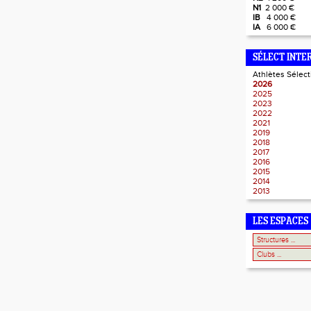
N1
2 000 €
IB
4 000 €
IA
6 000 €
SÉLECT INTE
Athlètes Sélec
2026
2025
2023
2022
2021
2019
2018
2017
2016
2015
2014
2013
LES ESPACES