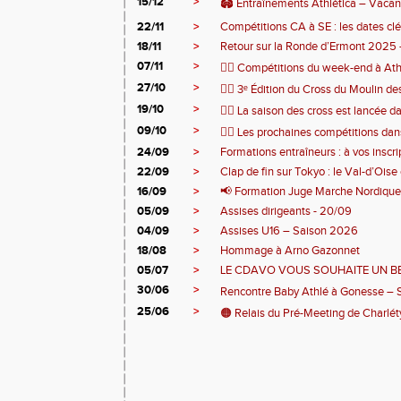
15/12
>
🏟️ Entraînements Athlética – Vacan
22/11
>
Compétitions CA à SE : les dates clés 
18/11
>
Retour sur la Ronde d’Ermont 2025 –
07/11
>
🏃‍♂️ Compétitions du week-end à At
27/10
>
🏃‍♂️ 3ᵉ Édition du Cross du Moulin d
19/10
>
🏃‍♂️ La saison des cross est lancée d
09/10
>
🏃‍♂️ Les prochaines compétitions dan
24/09
>
Formations entraîneurs : à vos inscrip
22/09
>
Clap de fin sur Tokyo : le Val-d’Oise
16/09
>
📢 Formation Juge Marche Nordique
05/09
>
Assises dirigeants - 20/09
04/09
>
Assises U16 – Saison 2026
18/08
>
Hommage à Arno Gazonnet
05/07
>
LE CDAVO VOUS SOUHAITE UN BEL
30/06
>
Rencontre Baby Athlé à Gonesse – Sa
25/06
>
🟠 Relais du Pré-Meeting de Charléty 