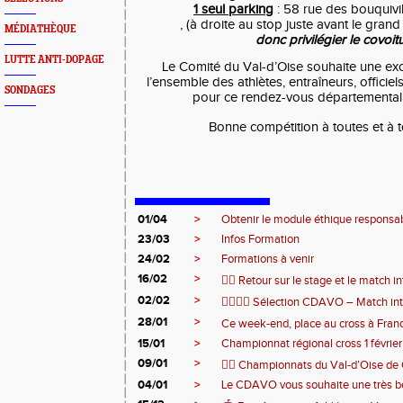
1 seul parking
: 58 rue des bouquivi
, (à droite au stop juste avant le gra
MÉDIATHÈQUE
donc privilégier le covoi
LUTTE ANTI-DOPAGE
Le Comité du Val-d’Oise souhaite une exc
l’ensemble des athlètes, entraîneurs, officie
SONDAGES
pour ce rendez-vous départemental 
Bonne compétition à toutes et à tous
01/04
>
Obtenir le module éthique responsa
23/03
>
Infos Formation
24/02
>
Formations à venir
16/02
>
🏃‍♂️ Retour sur le stage et le match 
02/02
>
🏃‍♀️🏃‍♂️ Sélection CDAVO – Match in
28/01
>
Ce week-end, place au cross à Franconvi
15/01
>
Championnat régional cross 1 février
09/01
>
🏃‍♂️ Championnats du Val-d’Oise de 
04/01
>
Le CDAVO vous souhaite une très b