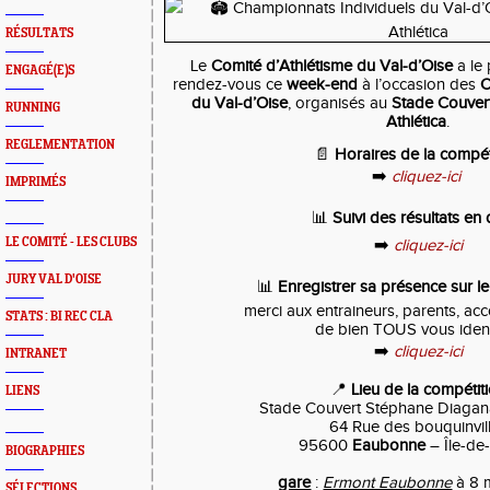
RÉSULTATS
Le
Comité d’Athlétisme du Val-d’Oise
a le 
ENGAGÉ(E)S
rendez-vous ce
week-end
à l’occasion des
C
du Val-d’Oise
, organisés au
Stade Couver
RUNNING
Athlética
.
REGLEMENTATION
📄
Horaires de la compét
➡️
cliquez-ici
IMPRIMÉS
📊
Suivi des résultats en 
LE COMITÉ - LES CLUBS
➡️
cliquez-ici
JURY VAL D'OISE
📊
Enregistrer sa présence sur le 
merci aux entraineurs, parents, a
STATS : BI REC CLA
de bien TOUS vous ident
➡️
cliquez-ici
INTRANET
📍
Lieu de la compétit
LIENS
Stade Couvert Stéphane Diaga
64 Rue des bouquinvil
95600
Eaubonne
– Île-de
BIOGRAPHIES
gare
:
Ermont Eaubonne
à 8 
SÉLECTIONS